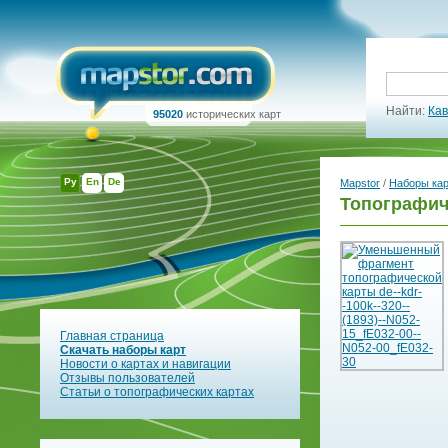
Найти:
Кав
95020
исторических карт
Ру
En
De
Mapstor
/
Наборы ка
Топографич
Главная страница
Скачать наборы карт
Новости о картах и навигации
Отзывы пользователей
Статьи о топографических картах