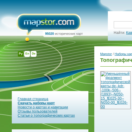
Найти:
Кав
95020
исторических карт
Ру
En
De
Mapstor
/
Наборы ка
Топографич
Главная страница
Скачать наборы карт
Новости о картах и навигации
Отзывы пользователей
Статьи о топографических картах