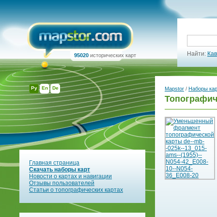
Найти:
Кав
95020
исторических карт
Ру
En
De
Mapstor
/
Наборы ка
Топографич
Главная страница
Скачать наборы карт
Новости о картах и навигации
Отзывы пользователей
Статьи о топографических картах