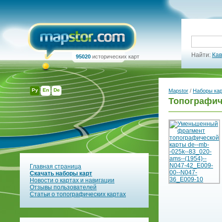
Найти:
Кав
95020
исторических карт
Ру
En
De
Mapstor
/
Наборы ка
Топографич
Главная страница
Скачать наборы карт
Новости о картах и навигации
Отзывы пользователей
Статьи о топографических картах