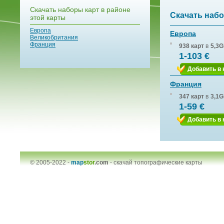
Скачать наборы карт в районе
Скачать набо
этой карты
Европа
Европа
Великобритания
Франция
938 карт
в
5,3G
1-103 €
Добавить в 
Франция
347 карт
в
3,1G
1-59 €
Добавить в 
© 2005-2022 -
map
stor
.com
-
скачай топографические карты