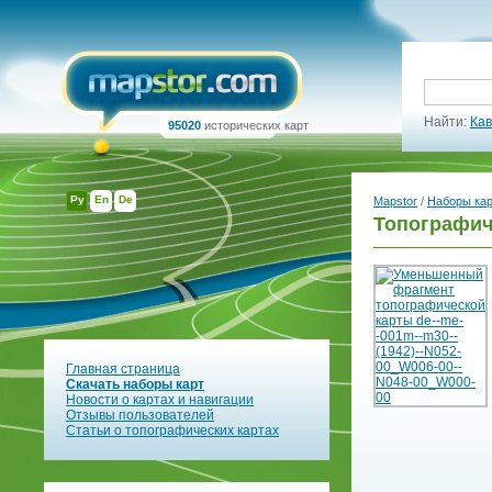
Найти:
Кав
95020
исторических карт
Ру
En
De
Mapstor
/
Наборы ка
Топографич
Главная страница
Скачать наборы карт
Новости о картах и навигации
Отзывы пользователей
Статьи о топографических картах