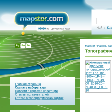
Найти:
Кав
95020
исторических карт
Ру
En
De
Mapstor
/
Наборы ка
Топографич
Главная страница
Скачать наборы карт
Новости о картах и навигации
Отзывы пользователей
Статьи о топографических картах