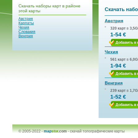
Скачать наборы карт в районе
Скачать набо
этой карты
Австрия
Австрия
Карпаты
Чехия
320 карт
в
3,5G
Словакия
1-54 €
Венгрия
Добавить в 
Чехия
561 карт
в
6,0G
1-94 €
Добавить в 
Венгрия
239 карт
в
1,7G
1-52 €
Добавить в 
© 2005-2022 -
map
stor
.com
-
скачай топографические карты