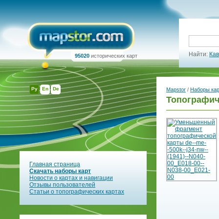
Найти:
Кав
95020
исторических карт
Ру
En
De
Mapstor
/
Наборы ка
Топографиче
Главная страница
Скачать наборы карт
Новости о картах и навигации
Отзывы пользователей
Статьи о топографических картах