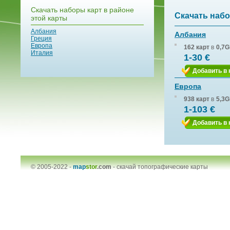
Скачать наборы карт в районе
Скачать набо
этой карты
Албания
Албания
Греция
Европа
162 карт
в
0,7G
Италия
1-30 €
Добавить в 
Европа
938 карт
в
5,3G
1-103 €
Добавить в 
© 2005-2022 -
map
stor
.com
-
скачай топографические карты