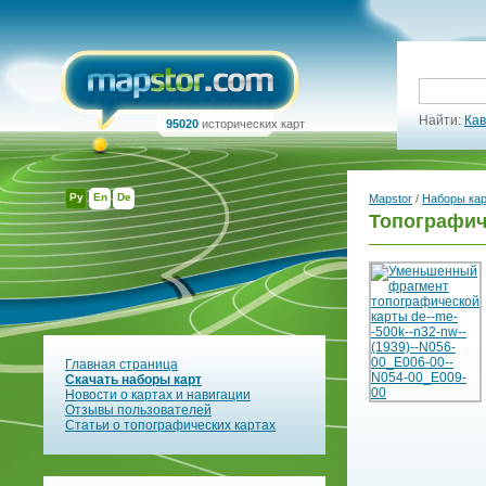
Найти:
Кав
95020
исторических карт
Ру
En
De
Mapstor
/
Наборы ка
Топографич
Главная страница
Скачать наборы карт
Новости о картах и навигации
Отзывы пользователей
Статьи о топографических картах