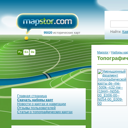
Найти:
Кав
95020
исторических карт
Ру
En
De
Mapstor
/
Наборы ка
Топографич
Главная страница
Скачать наборы карт
Новости о картах и навигации
Отзывы пользователей
Статьи о топографических картах