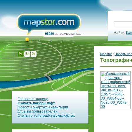
Найти:
Кав
95020
исторических карт
Ру
En
De
Mapstor
/
Наборы ка
Топографиче
Главная страница
Скачать наборы карт
Новости о картах и навигации
Отзывы пользователей
Статьи о топографических картах