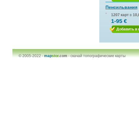
Пенсильвания
1207 карт
в
10,
1-95 €
Добавить в 
© 2005-2022 -
map
stor
.com
-
скачай топографические карты