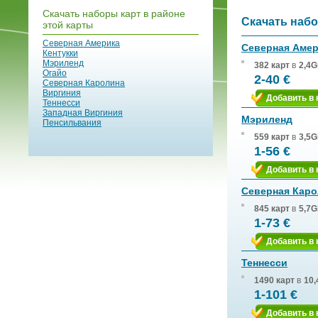
Скачать наборы карт в районе
Скачать набо
этой карты
Северная Америка
Северная Аме
Кентукки
Мэриленд
382 карт
в
2,4G
Огайо
2-40 €
Северная Каролина
Виргиния
Добавить в 
Теннесси
Западная Виргиния
Мэриленд
Пенсильвания
559 карт
в
3,5G
1-56 €
Добавить в 
Северная Каро
845 карт
в
5,7G
1-73 €
Добавить в 
Теннесси
1490 карт
в
10,
1-101 €
Добавить в 