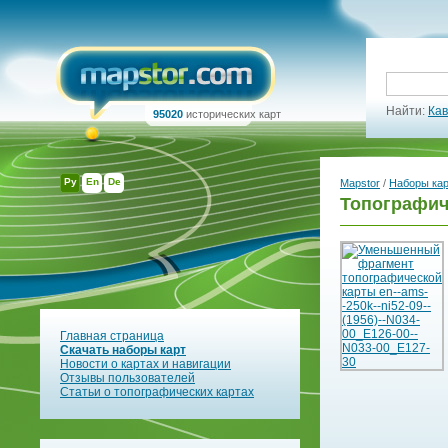
Найти:
Кав
95020
исторических карт
Ру
En
De
Mapstor
/
Наборы ка
Топографиче
Главная страница
Скачать наборы карт
Новости о картах и навигации
Отзывы пользователей
Статьи о топографических картах