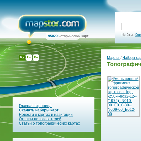
Найти:
Кав
95020
исторических карт
Ру
En
De
Mapstor
/
Наборы ка
Топографич
Главная страница
Скачать наборы карт
Новости о картах и навигации
Отзывы пользователей
Статьи о топографических картах