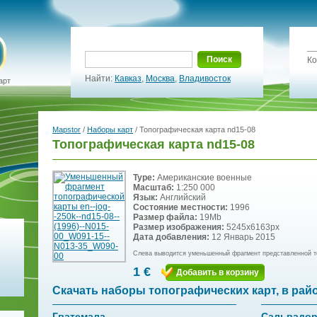
Поиск
Ко
Найти:
Кавказ
,
Москва
,
Владивосток
арт
Mapstor
/
Наборы карт
/ Топографическая карта nd15-08
Топографическая карта nd15-08
Type:
Американские военные
Масштаб:
1:250 000
Язык:
Английский
Состояние местности:
1996
Размер файла:
19Mb
Размер изображения:
5245x6163px
Дата добавления:
12 Январь 2015
Слева выводится уменьшенный фрагмент представленной т
1 €
Добавить в корзину
Скачать наборы топографических карт, в рай
Гватемала
Сальвадо