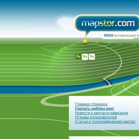
95020
исторических к
Ру
En
De
Главная страница
Скачать наборы карт
Новости о картах и навигации
Отзывы пользователей
Статьи о топографических картах