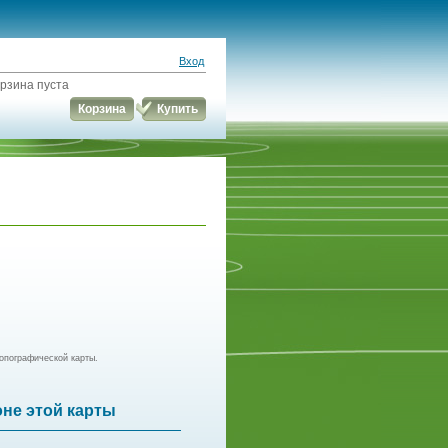
Вход
рзина пуста
Корзина
Купить
опографической карты.
оне этой карты
р