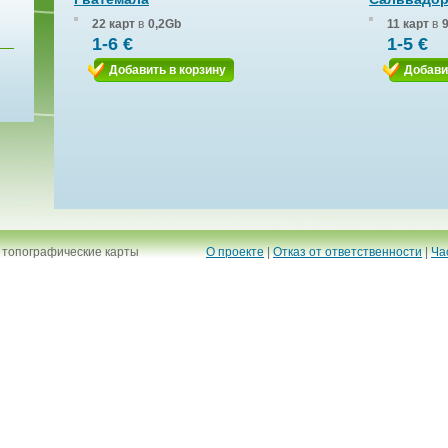
22 карт
в
0,2Gb
11 карт
в
1-6 €
1-5 €
Добавить в корзину
Добави
 топографические карты
О проекте
|
Отказ от ответственности
|
Ча