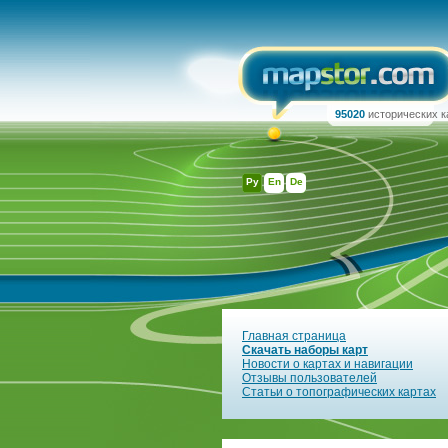
95020
исторических к
Ру
En
De
Главная страница
Скачать наборы карт
Новости о картах и навигации
Отзывы пользователей
Статьи о топографических картах