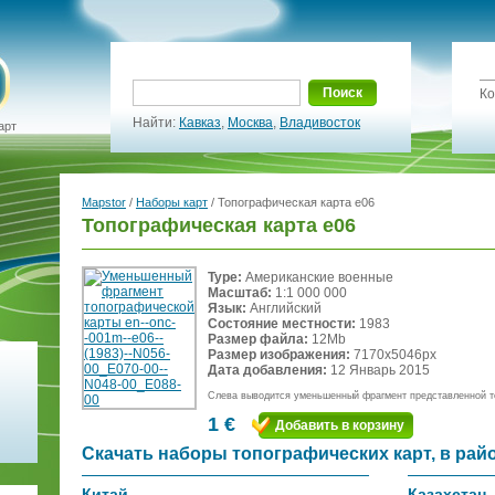
Поиск
Ко
Найти:
Кавказ
,
Москва
,
Владивосток
арт
Mapstor
/
Наборы карт
/ Топографическая карта e06
Топографическая карта e06
Type:
Американские военные
Масштаб:
1:1 000 000
Язык:
Английский
Состояние местности:
1983
Размер файла:
12Mb
Размер изображения:
7170x5046px
Дата добавления:
12 Январь 2015
Слева выводится уменьшенный фрагмент представленной т
1 €
Добавить в корзину
Скачать наборы топографических карт, в рай
Китай
Казахстан