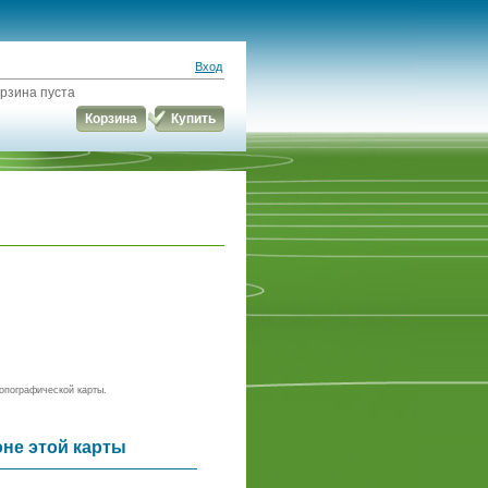
Вход
рзина пуста
Корзина
Купить
опографической карты.
оне этой карты