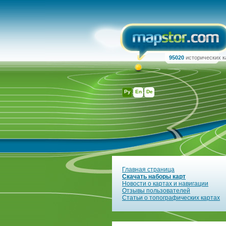
95020
исторических к
Ру
En
De
Главная страница
Скачать наборы карт
Новости о картах и навигации
Отзывы пользователей
Статьи о топографических картах