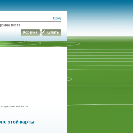
Вход
рзина пуста
Корзина
Купить
опографической карты.
оне этой карты