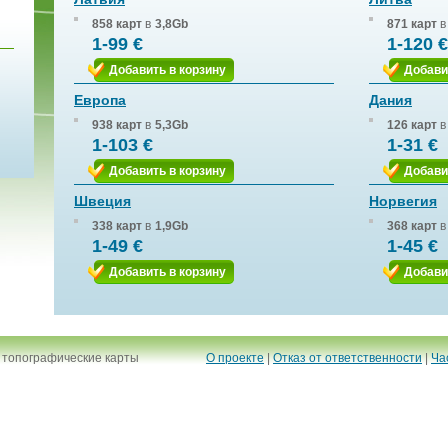
858 карт
в
3,8Gb
871 карт
в
1-99 €
1-120 €
Добавить в корзину
Добави
Европа
Дания
938 карт
в
5,3Gb
126 карт
в
1-103 €
1-31 €
Добавить в корзину
Добави
Швеция
Норвегия
338 карт
в
1,9Gb
368 карт
в
1-49 €
1-45 €
Добавить в корзину
Добави
 топографические карты
О проекте
|
Отказ от ответственности
|
Ча