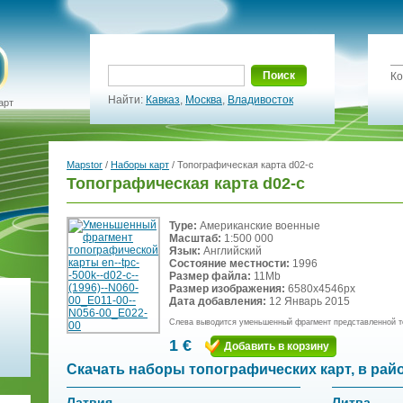
Поиск
Ко
Найти:
Кавказ
,
Москва
,
Владивосток
арт
Mapstor
/
Наборы карт
/ Топографическая карта d02-c
Топографическая карта d02-c
Type:
Американские военные
Масштаб:
1:500 000
Язык:
Английский
Состояние местности:
1996
Размер файла:
11Mb
Размер изображения:
6580x4546px
Дата добавления:
12 Январь 2015
Слева выводится уменьшенный фрагмент представленной т
1 €
Добавить в корзину
Скачать наборы топографических карт, в рай
Латвия
Литва