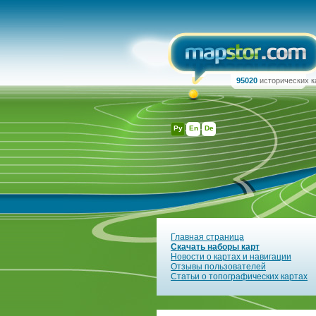
95020
исторических к
Ру
En
De
Главная страница
Скачать наборы карт
Новости о картах и навигации
Отзывы пользователей
Статьи о топографических картах