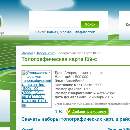
Поиск
Ко
Найти:
Кавказ
,
Москва
,
Владивосток
арт
Mapstor
/
Наборы карт
/ Топографическая карта f09-c
Топографическая карта f09-c
Type:
Американские военные
Масштаб:
1:500 000
Язык:
Английский
Состояние местности:
2000
Размер файла:
11Mb
Размер изображения:
6742x4528px
Дата добавления:
12 Январь 2015
Слева выводится уменьшенный фрагмент представленной т
1 €
Добавить в корзину
Скачать наборы топографических карт, в рай
Китай
Дальний В