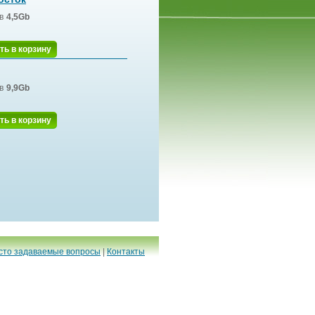
в
4,5Gb
ть в корзину
в
9,9Gb
ть в корзину
сто задаваемые вопросы
|
Контакты