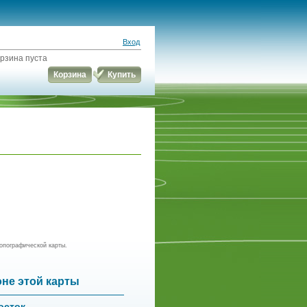
Вход
рзина пуста
Корзина
Купить
опографической карты.
оне этой карты
осток