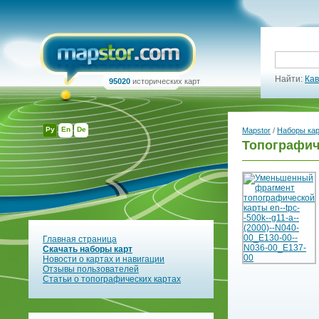
Найти:
Кав
95020
исторических карт
Ру
En
De
Mapstor
/
Наборы ка
Топографиче
Главная страница
Скачать наборы карт
Новости о картах и навигации
Отзывы пользователей
Статьи о топографических картах