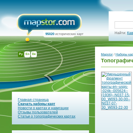
Найти:
Кав
95020
исторических карт
Ру
En
De
Mapstor
/
Наборы ка
Топографич
Главная страница
Скачать наборы карт
Новости о картах и навигации
Отзывы пользователей
Статьи о топографических картах