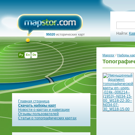
Найти:
Кав
95020
исторических карт
Ру
En
De
Mapstor
/
Наборы ка
Топографич
Главная страница
Скачать наборы карт
Новости о картах и навигации
Отзывы пользователей
Статьи о топографических картах