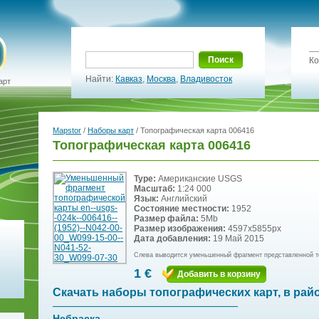
Поиск
Ко
Найти:
Кавказ
,
Москва
,
Владивосток
арт
Mapstor
/
Наборы карт
/ Топографическая карта 006416
Топографическая карта 006416
Type:
Американские USGS
Масштаб:
1:24 000
Язык:
Английский
Состояние местности:
1952
Размер файла:
5Mb
Размер изображения:
4597x5855px
Дата добавления:
19 Май 2015
Слева выводится уменьшенный фрагмент представленной т
1 €
Добавить в корзину
Скачать наборы топографических карт, в рай
Небраска