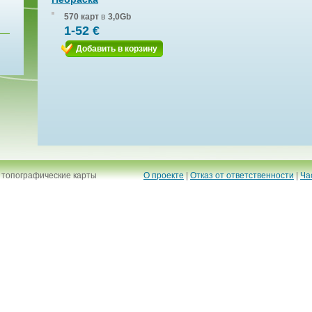
570 карт
в
3,0Gb
1-52 €
Добавить в корзину
 топографические карты
О проекте
|
Отказ от ответственности
|
Ча