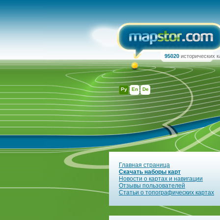
95020
исторических к
Ру
En
De
Главная страница
Скачать наборы карт
Новости о картах и навигации
Отзывы пользователей
Статьи о топографических картах