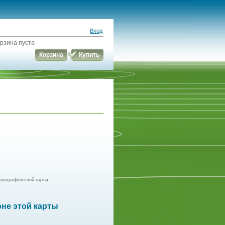
Вход
рзина пуста
Корзина
Купить
опографической карты.
оне этой карты