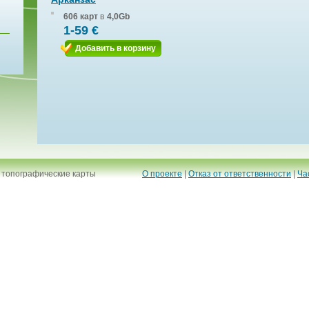
606 карт
в
4,0Gb
1-59 €
Добавить в корзину
 топографические карты
О проекте
|
Отказ от ответственности
|
Ча