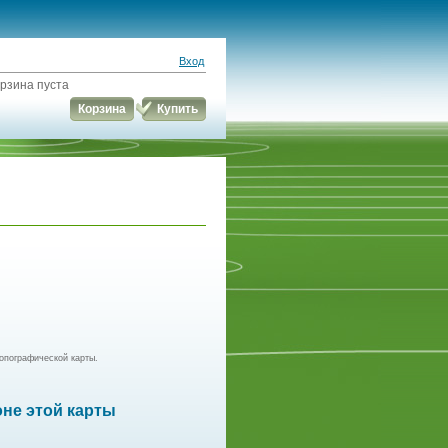
Вход
рзина пуста
Корзина
Купить
опографической карты.
оне этой карты