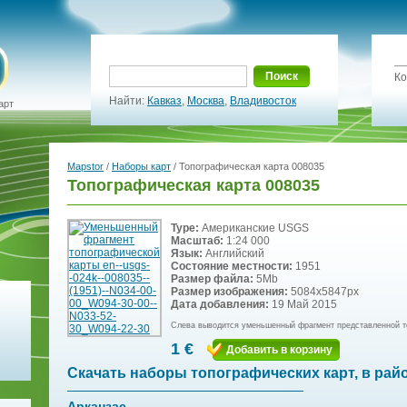
Поиск
Ко
Найти:
Кавказ
,
Москва
,
Владивосток
арт
Mapstor
/
Наборы карт
/ Топографическая карта 008035
Топографическая карта 008035
Type:
Американские USGS
Масштаб:
1:24 000
Язык:
Английский
Состояние местности:
1951
Размер файла:
5Mb
Размер изображения:
5084x5847px
Дата добавления:
19 Май 2015
Слева выводится уменьшенный фрагмент представленной т
1 €
Добавить в корзину
Скачать наборы топографических карт, в рай
Арканзас