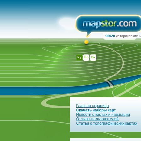
95020
исторических к
Ру
En
De
Главная страница
Скачать наборы карт
Новости о картах и навигации
Отзывы пользователей
Статьи о топографических картах