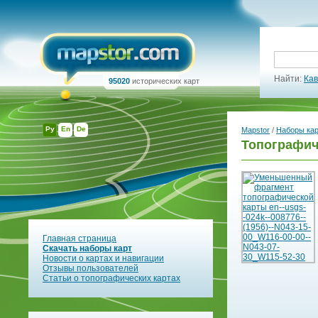
Найти:
Кав
95020
исторических карт
Ру
En
De
Mapstor
/
Наборы ка
Топографич
Главная страница
Скачать наборы карт
Новости о картах и навигации
Отзывы пользователей
Статьи о топографических картах