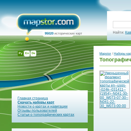
Найти:
Кав
95020
исторических карт
Ру
En
De
Mapstor
/
Наборы ка
Топографич
Главная страница
Скачать наборы карт
Новости о картах и навигации
Отзывы пользователей
Статьи о топографических картах