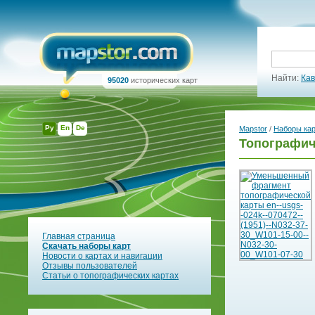
Найти:
Кав
95020
исторических карт
Ру
En
De
Mapstor
/
Наборы ка
Топографич
Главная страница
Скачать наборы карт
Новости о картах и навигации
Отзывы пользователей
Статьи о топографических картах