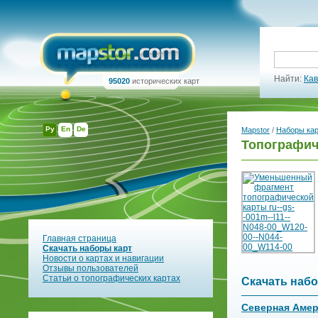
Найти:
Кав
95020
исторических карт
Ру
En
De
Mapstor
/
Наборы ка
Топографиче
Главная страница
Скачать наборы карт
Новости о картах и навигации
Отзывы пользователей
Статьи о топографических картах
Скачать набо
Северная Аме