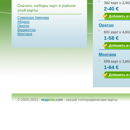
382 карт
в
2,4G
Скачать наборы карт в районе
2-40 €
этой карты
Добавить в 
Северная Америка
Айдахо
Орегон
Орегон
Вашингтон
601 карт
в
4,0G
Монтана
1-58 €
Добавить в 
Монтана
699 карт
в
3,8G
1-64 €
Добавить в 
© 2005-2022 -
map
stor
.com
-
скачай топографические карты