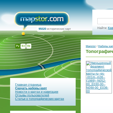
Найти:
Кав
95020
исторических карт
Ру
En
De
Mapstor
/
Наборы ка
Топографич
Главная страница
Скачать наборы карт
Новости о картах и навигации
Отзывы пользователей
Статьи о топографических картах