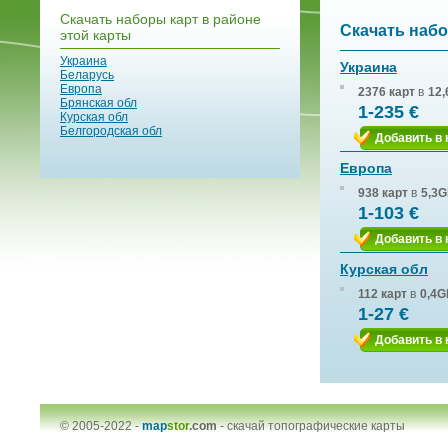
Скачать наборы карт в районе
Скачать набо
этой карты
Украина
Украина
Беларусь
Европа
2376 карт
в
12,
Брянская обл
1-235 €
Курская обл
Белгородская обл
Добавить в 
Европа
938 карт
в
5,3G
1-103 €
Добавить в 
Курская обл
112 карт
в
0,4G
1-27 €
Добавить в 
© 2005-2022 -
map
stor
.com
-
скачай топографические карты