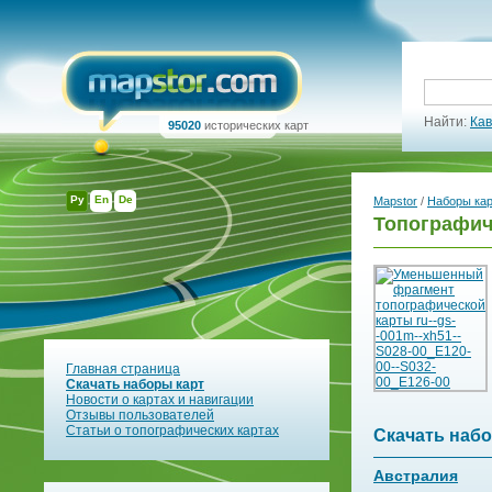
Найти:
Кав
95020
исторических карт
Ру
En
De
Mapstor
/
Наборы ка
Топографич
Главная страница
Скачать наборы карт
Новости о картах и навигации
Отзывы пользователей
Статьи о топографических картах
Скачать набо
Австралия