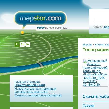
Найти:
Кав
95020
исторических карт
Ру
En
De
Mapstor
/
Наборы ка
Топографиче
Главная страница
Скачать наборы карт
Новости о картах и навигации
Отзывы пользователей
Статьи о топографических картах
Скачать набо
Грузия