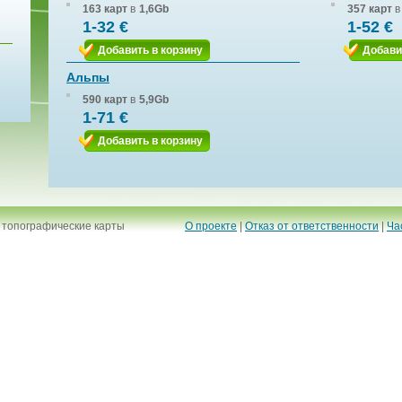
163 карт
в
1,6Gb
357 карт
в
1-32 €
1-52 €
Добавить в корзину
Добави
Альпы
590 карт
в
5,9Gb
1-71 €
Добавить в корзину
 топографические карты
О проекте
|
Отказ от ответственности
|
Ча