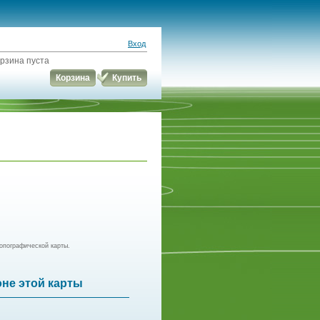
Вход
рзина пуста
Корзина
Купить
опографической карты.
оне этой карты