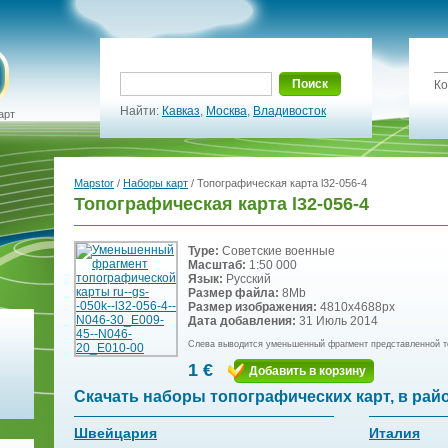
Поиск
Ко
Найти:
Кавказ
,
Москва
,
Владивосток
арт
Mapstor
/
Наборы карт
/ Топографическая карта l32-056-4
Топографическая карта l32-056-4
Type:
Советские военные
Масштаб:
1:50 000
Язык:
Русский
Размер файла:
8Mb
Размер изображения:
4810x4688px
Дата добавления:
31 Июль 2014
Слева выводится уменьшенный фрагмент представленной т
1 €
Добавить в корзину
Скачать наборы топографических карт, в рай
Швейцария
Италия