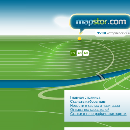
95020
исторических к
Ру
En
De
Главная страница
Скачать наборы карт
Новости о картах и навигации
Отзывы пользователей
Статьи о топографических картах