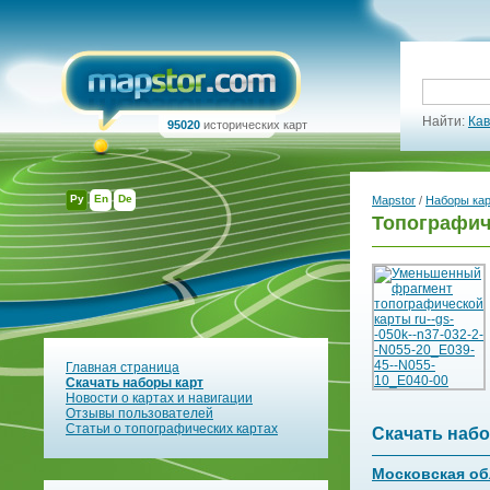
Найти:
Кав
95020
исторических карт
Ру
En
De
Mapstor
/
Наборы ка
Топографиче
Главная страница
Скачать наборы карт
Новости о картах и навигации
Отзывы пользователей
Статьи о топографических картах
Скачать набо
Московская об