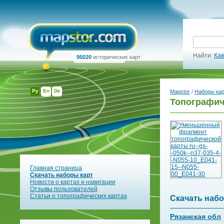
Найти:
Кав
95020
исторических карт
Ру
En
De
Mapstor
/
Наборы ка
Топографиче
Главная страница
Скачать наборы карт
Новости о картах и навигации
Отзывы пользователей
Статьи о топографических картах
Скачать набо
Рязанская обл