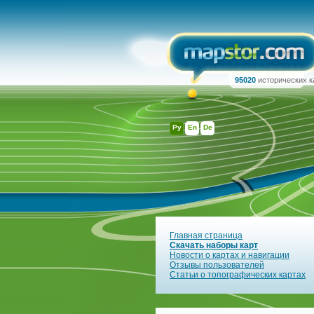
95020
исторических к
Ру
En
De
Главная страница
Скачать наборы карт
Новости о картах и навигации
Отзывы пользователей
Статьи о топографических картах