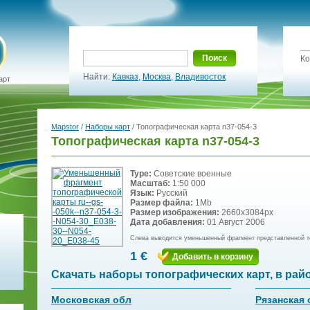
Поиск
Ко
Найти:
Кавказ
,
Москва
,
Владивосток
арт
Mapstor
/
Наборы карт
/ Топографическая карта n37-054-3
Топографическая карта n37-054-3
Type:
Советские военные
Масштаб:
1:50 000
Язык:
Русский
Размер файла:
1Mb
Размер изображения:
2660x3084px
Дата добавления:
01 Август 2006
Слева выводится уменьшенный фрагмент представленной т
1 €
Добавить в корзину
Скачать наборы топографических карт, в рай
Московская обл
Рязанская 