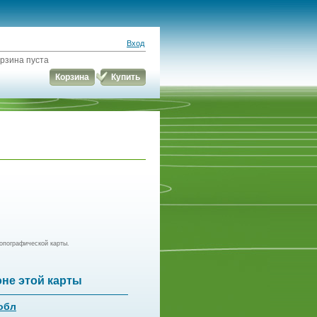
Вход
рзина пуста
Корзина
Купить
опографической карты.
оне этой карты
обл