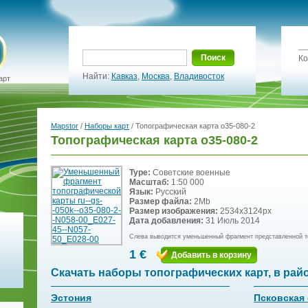
Поиск
Ко
Найти:
Кавказ
,
Москва
,
Владивосток
арт
Mapstor
/
Наборы карт
/ Топографическая карта o35-080-2
Топографическая карта o35-080-2
Type:
Советские военные
Масштаб:
1:50 000
Язык:
Русский
Размер файла:
2Mb
Размер изображения:
2534x3124px
Дата добавления:
31 Июль 2014
Слева выводится уменьшенный фрагмент представленной т
1 €
Добавить в корзину
Скачать наборы топографических карт, в рай
Эстония
Псковская