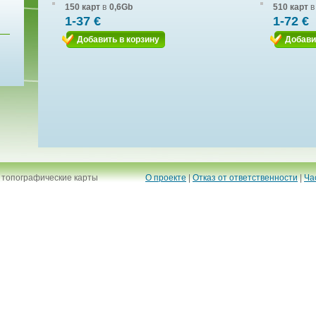
150 карт
в
0,6Gb
510 карт
в
1-37 €
1-72 €
Добавить в корзину
Добави
 топографические карты
О проекте
|
Отказ от ответственности
|
Ча