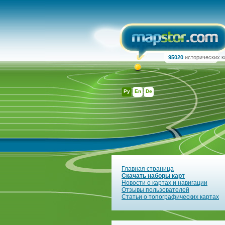
95020
исторических к
Ру
En
De
Главная страница
Скачать наборы карт
Новости о картах и навигации
Отзывы пользователей
Статьи о топографических картах