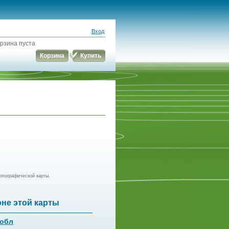
Вход
рзина пуста
Корзина
Купить
опографической карты.
оне этой карты
 обл