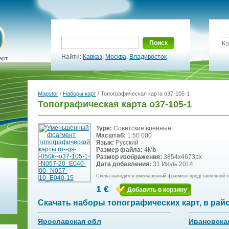
Поиск
Ко
Найти:
Кавказ
,
Москва
,
Владивосток
арт
Mapstor
/
Наборы карт
/ Топографическая карта o37-105-1
Топографическая карта o37-105-1
Type:
Советские военные
Масштаб:
1:50 000
Язык:
Русский
Размер файла:
4Mb
Размер изображения:
3854x4673px
Дата добавления:
31 Июль 2014
Слева выводится уменьшенный фрагмент представленной т
1 €
Добавить в корзину
Скачать наборы топографических карт, в рай
Ярославская обл
Ивановска