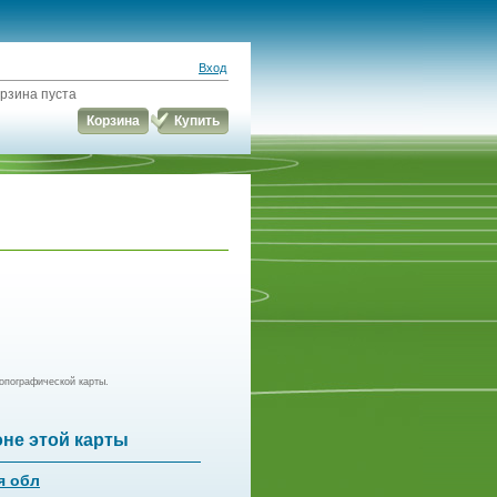
Вход
рзина пуста
Корзина
Купить
опографической карты.
оне этой карты
я обл