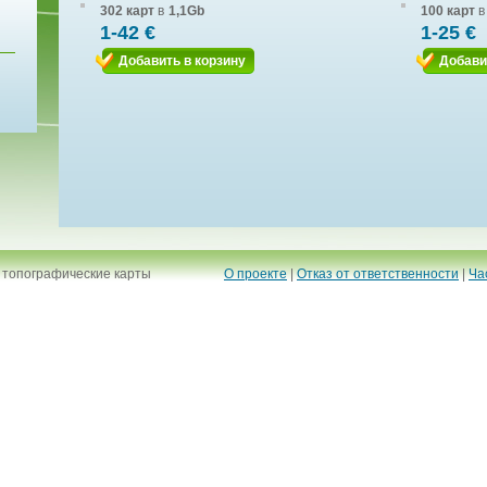
302 карт
в
1,1Gb
100 карт
в
1-42 €
1-25 €
Добавить в корзину
Добави
 топографические карты
О проекте
|
Отказ от ответственности
|
Ча