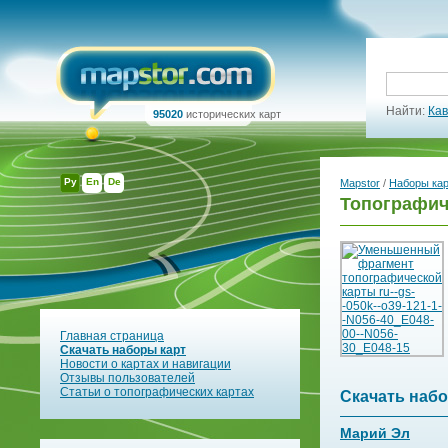
Найти:
Кав
95020
исторических карт
Ру
En
De
Mapstor
/
Наборы ка
Топографиче
Главная страница
Скачать наборы карт
Новости о картах и навигации
Отзывы пользователей
Статьи о топографических картах
Скачать набо
Марий Эл