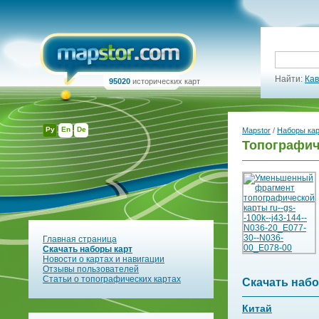
Найти:
Кав
95020
исторических карт
Ру
En
De
Mapstor
/
Наборы ка
Топографиче
Главная страница
Скачать наборы карт
Новости о картах и навигации
Отзывы пользователей
Статьи о топографических картах
Скачать набо
Китай