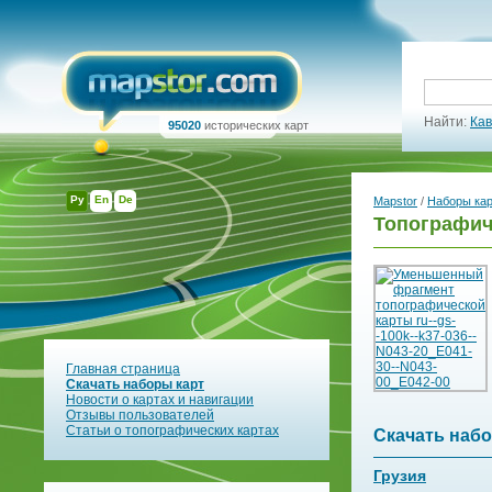
Найти:
Кав
95020
исторических карт
Ру
En
De
Mapstor
/
Наборы ка
Топографиче
Главная страница
Скачать наборы карт
Новости о картах и навигации
Отзывы пользователей
Статьи о топографических картах
Скачать набо
Грузия