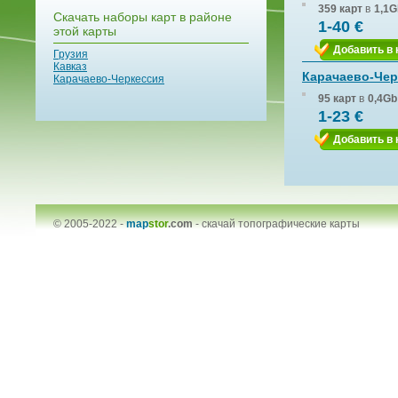
359 карт
в
1,1G
Скачать наборы карт в районе
1-40 €
этой карты
Добавить в 
Грузия
Кавказ
Карачаево-Чер
Карачаево-Черкессия
95 карт
в
0,4Gb
1-23 €
Добавить в 
© 2005-2022 -
map
stor
.com
-
скачай топографические карты