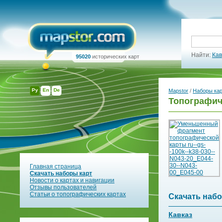
Найти:
Кав
95020
исторических карт
Ру
En
De
Mapstor
/
Наборы ка
Топографиче
Главная страница
Скачать наборы карт
Новости о картах и навигации
Отзывы пользователей
Статьи о топографических картах
Скачать набо
Кавказ