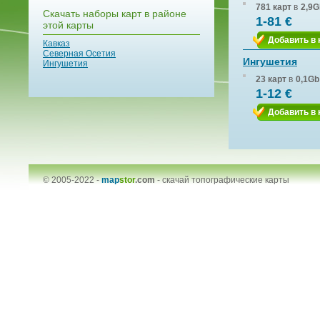
781 карт
в
2,9G
Скачать наборы карт в районе
1-81 €
этой карты
Добавить в 
Кавказ
Северная Осетия
Ингушетия
Ингушетия
23 карт
в
0,1Gb
1-12 €
Добавить в 
© 2005-2022 -
map
stor
.com
-
скачай топографические карты