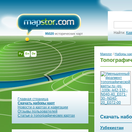
Найти:
Кав
95020
исторических карт
Ру
En
De
Mapstor
/
Наборы ка
Топографиче
Главная страница
Скачать наборы карт
Новости о картах и навигации
Отзывы пользователей
Статьи о топографических картах
Скачать набо
Узбекистан