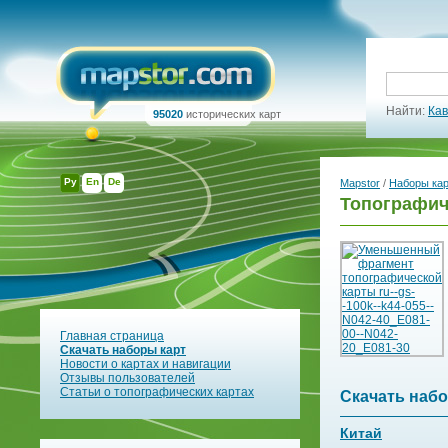
Найти:
Кав
95020
исторических карт
Ру
En
De
Mapstor
/
Наборы ка
Топографиче
Главная страница
Скачать наборы карт
Новости о картах и навигации
Отзывы пользователей
Статьи о топографических картах
Скачать набо
Китай