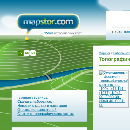
Найти:
Кав
95020
исторических карт
Ру
En
De
Mapstor
/
Наборы ка
Топографиче
Главная страница
Скачать наборы карт
Новости о картах и навигации
Отзывы пользователей
Статьи о топографических картах