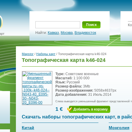
Поиск
Ко
Найти:
Кавказ
,
Москва
,
Владивосток
арт
Mapstor
/
Наборы карт
/ Топографическая карта k46-024
Топографическая карта k46-024
Type:
Советские военные
Масштаб:
1:100 000
Язык:
Русский
Размер файла:
3Mb
Размер изображения:
5058x4637px
Дата добавления:
31 Июль 2014
Слева выводится уменьшенный фрагмент представленной т
1 €
Добавить в корзину
Скачать наборы топографических карт, в рай
Китай
Монголия