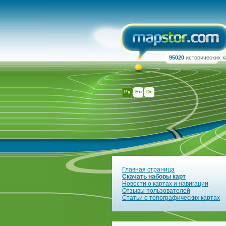
95020
исторических к
Ру
En
De
Главная страница
Скачать наборы карт
Новости о картах и навигации
Отзывы пользователей
Статьи о топографических картах