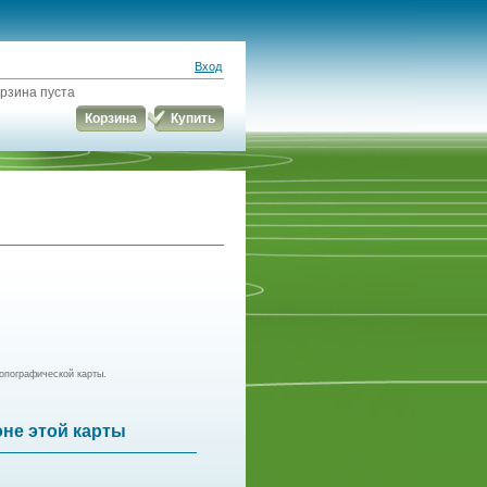
Вход
рзина пуста
Корзина
Купить
опографической карты.
оне этой карты