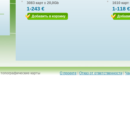
3083 карт
в
20,0Gb
1610 карт
1-243 €
1-118 €
Добавить в корзину
Добави
 топографические карты
О проекте
|
Отказ от ответственности
|
Ча