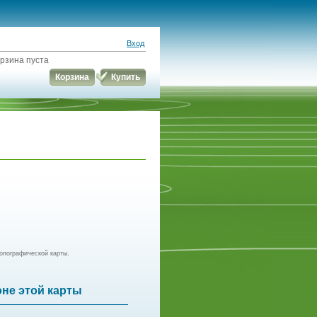
Вход
рзина пуста
Корзина
Купить
опографической карты.
оне этой карты