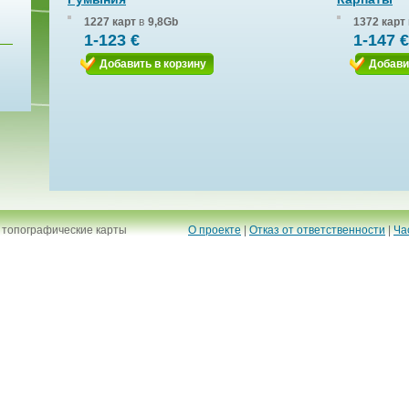
1227 карт
в
9,8Gb
1372 карт
1-123 €
1-147 €
Добавить в корзину
Добави
 топографические карты
О проекте
|
Отказ от ответственности
|
Ча