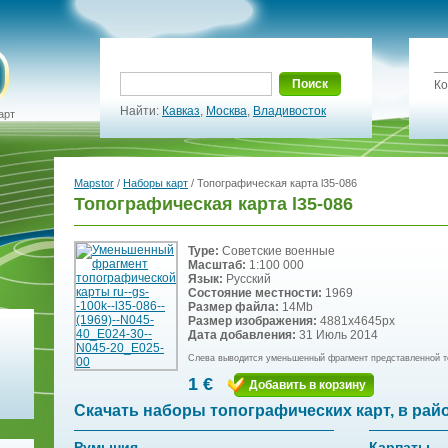
Поиск
Ко
Найти:
Кавказ
,
Москва
,
Владивосток
арт
Mapstor
/
Наборы карт
/ Топографическая карта l35-086
Топографическая карта l35-086
Type:
Советские военные
Масштаб:
1:100 000
Язык:
Русский
Состояние местности:
1969
Размер файла:
14Mb
Размер изображения:
4881x4645px
Дата добавления:
31 Июль 2014
Слева выводится уменьшенный фрагмент представленной т
1 €
Добавить в корзину
Скачать наборы топографических карт, в рай
Румыния
Карпаты