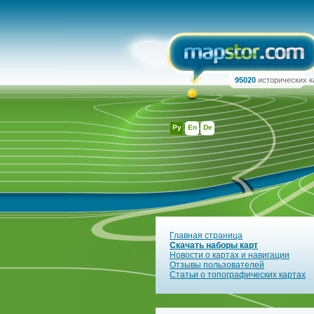
95020
исторических к
Ру
En
De
Главная страница
Скачать наборы карт
Новости о картах и навигации
Отзывы пользователей
Статьи о топографических картах