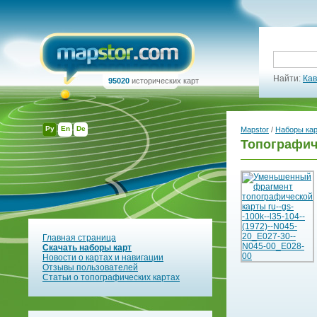
Найти:
Кав
95020
исторических карт
Ру
En
De
Mapstor
/
Наборы ка
Топографиче
Главная страница
Скачать наборы карт
Новости о картах и навигации
Отзывы пользователей
Статьи о топографических картах