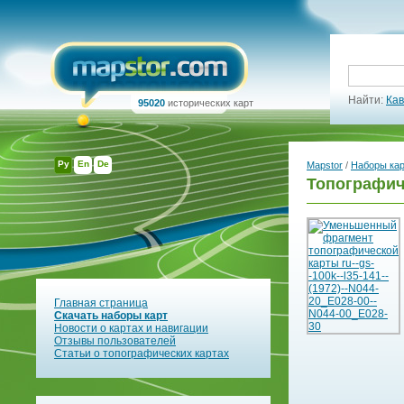
Найти:
Кав
95020
исторических карт
Ру
En
De
Mapstor
/
Наборы ка
Топографиче
Главная страница
Скачать наборы карт
Новости о картах и навигации
Отзывы пользователей
Статьи о топографических картах