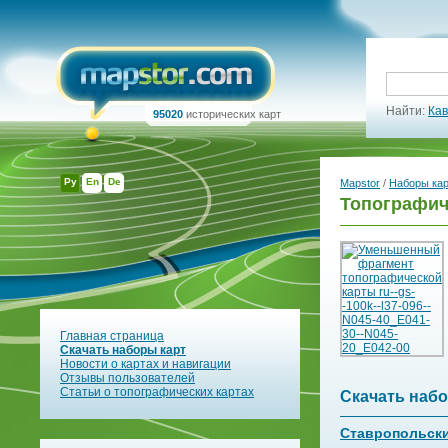
Найти:
Кав
95020
исторических карт
Ру
En
De
Mapstor
/
Наборы ка
Топографиче
Главная страница
Скачать наборы карт
Новости о картах и навигации
Отзывы пользователей
Статьи о топографических картах
Скачать набо
Ставропольски