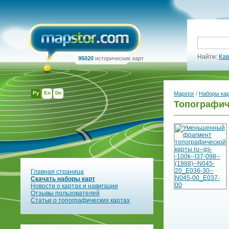
Найти:
Кав
95020
исторических карт
Ру
En
De
Mapstor
/
Наборы ка
Топографиче
Главная страница
Скачать наборы карт
Новости о картах и навигации
Отзывы пользователей
Статьи о топографических картах