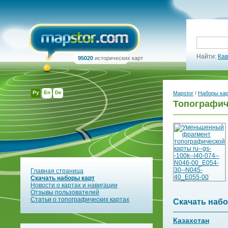
Найти:
Кав
95020
исторических карт
Ру
En
De
Mapstor
/
Наборы ка
Топографиче
Главная страница
Скачать наборы карт
Новости о картах и навигации
Отзывы пользователей
Статьи о топографических картах
Скачать набо
Казахстан