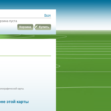
Вход
рзина пуста
Корзина
Купить
опографической карты.
оне этой карты