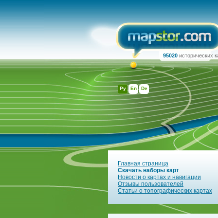
95020
исторических к
Ру
En
De
Главная страница
Скачать наборы карт
Новости о картах и навигации
Отзывы пользователей
Статьи о топографических картах