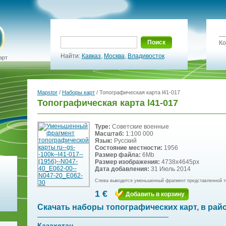
Поиск
Ко
Найти:
Кавказ
,
Москва
,
Владивосток
арт
Mapstor
/
Наборы карт
/ Топографическая карта l41-017
Топографическая карта l41-017
Type:
Советские военные
Масштаб:
1:100 000
Язык:
Русский
Состояние местности:
1956
Размер файла:
6Mb
Размер изображения:
4738x4645px
Дата добавления:
31 Июль 2014
Слева выводится уменьшенный фрагмент представленной т
1 €
Добавить в корзину
Скачать наборы топографических карт, в рай
Казахстан