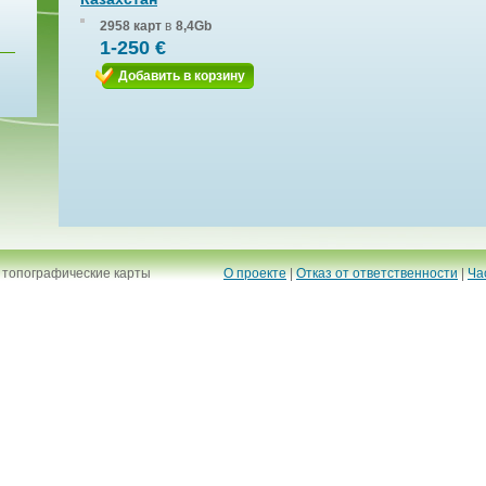
2958 карт
в
8,4Gb
1-250 €
Добавить в корзину
 топографические карты
О проекте
|
Отказ от ответственности
|
Ча