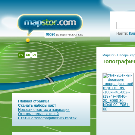
Найти:
Кав
95020
исторических карт
Ру
En
De
Mapstor
/
Наборы ка
Топографиче
Главная страница
Скачать наборы карт
Новости о картах и навигации
Отзывы пользователей
Статьи о топографических картах